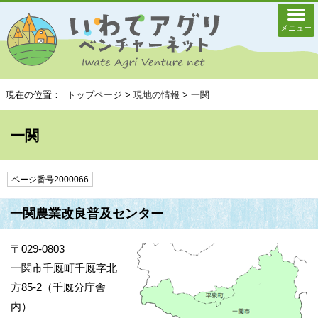
メニュー
現在の位置：
トップページ
>
現地の情報
> 一関
一関
ページ番号2000066
一関農業改良普及センター
〒029-0803
一関市千厩町千厩字北
方85-2（千厩分庁舎
内）