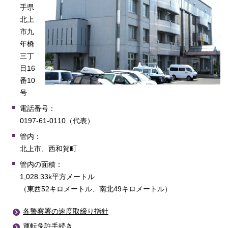
手県
北上
市九
年橋
三丁
目16
番10
号
電話番号：
0197-61-0110（代表）
管内：
北上市、西和賀町
管内の面積：
1,028.33k平方メートル
（東西52キロメートル、南北49キロメートル）
各警察署の速度取締り指針
運転免許手続き