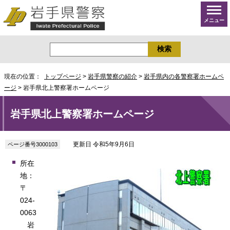
メニュー
現在の位置：
トップページ
>
岩手県警察の紹介
>
岩手県内の各警察署ホームペ
ージ
> 岩手県北上警察署ホームページ
岩手県北上警察署ホームページ
更新日 令和5年9月6日
ページ番号3000103
所在
地：
〒
024-
0063
岩