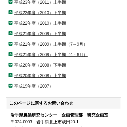
平成23年度（2011）上半期
平成22年度（2010）下半期
平成22年度（2010）上半期
平成21年度（2009）下半期
平成21年度（2009）上半期（7～9月）
平成21年度（2009）上半期（4～6月）
平成20年度（2008）下半期
平成20年度（2008）上半期
平成19年度（2007）
このページに関する
お問い合わせ
岩手県農業研究センター 企画管理部
研究企画室
〒024-0003 岩手県北上市成田20-1