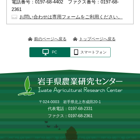
電話番号：0197-68-4402 ファクス番号：0197-68-
2361
お問い合わせは専用フォームをご利用ください。
前のページへ戻る
トップページへ戻る
PC
スマートフォン
〒024-0003 岩手県北上市成田20-1
代表電話：0197-68-2331
ファクス：0197-68-2361